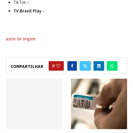
TikTok –
TV Brasil Play
–
autor de origem
0
COMPARTILHAR