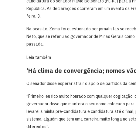
candidatura do senador Flávio Bolsonaro (PL-RJ) para a P
República. As declarações ocorreram em um evento da Fre
feira, 3.
Na ocasião, Zema foi questionado por jornalistas se rec
Neto, que se referiu ao governador de Minas Gerais com
passada.
Leia também
‘Há clima de convergência; nomes vão 
O senador disse esperar atrair o apoio de partidos da cen
“Primeiro, eu fico muito honrado com qualquer cogitação, 
governador disse que manterá o seu nome colocado para o 
levarei a minha pré-candidatura e candidatura até o fina
sistema, alguém que tem uma carreira muito longa no setor 
diferentes”.