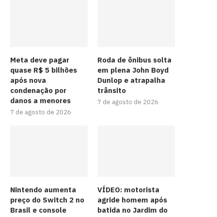
Meta deve pagar
Roda de ônibus solta
quase R$ 5 bilhões
em plena John Boyd
após nova
Dunlop e atrapalha
condenação por
trânsito
danos a menores
7 de agosto de 2026
7 de agosto de 2026
Nintendo aumenta
VÍDEO: motorista
preço do Switch 2 no
agride homem após
Brasil e console
batida no Jardim do