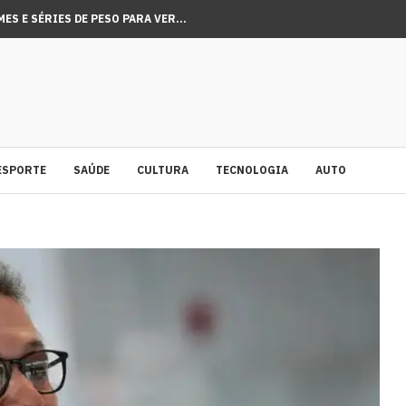
MES E SÉRIES DE PESO PARA VER...
 ASSISTIR AO TRAILER COM GAMEPLAY DE GTA...
INAL DE CARGA DE VIRACOPOS CRESCE 11,5% NO...
ESPORTE
SAÚDE
CULTURA
TECNOLOGIA
AUTO