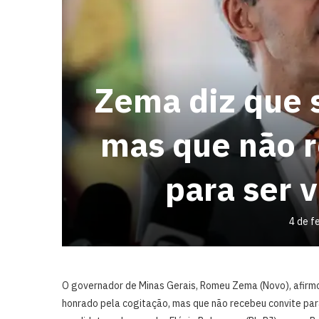
Zema diz que 
mas que não 
para ser v
4 de f
O governador de Minas Gerais, Romeu Zema (Novo), afirm
honrado pela cogitação, mas que não recebeu convite para