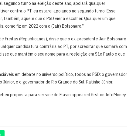
l segundo turno na eleição deste ano, apoiará qualquer
tiver contra o PT, eu estarei apoiando no segundo turno. Esse
r, também, aquele que o PSD vier a escolher. Qualquer um que
is, como fiz em 2022 com o (Jair) Bolsonaro.”
e Freitas (Republicanos), disse que o ex-presidente Jair Bolsonaro
qualquer candidatura contrária ao PT, por acreditar que somará com
disse que mantém o seu nome para a reeleição em São Paulo e que
iáveis em debate no universo político, todos no PSD: o governador
Júnior, e o governador do Rio Grande do Sul, Ratinho Júnior.
beu proposta para ser vice de Flávio appeared first on InfoMoney.