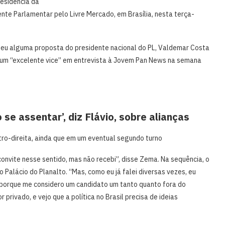
residência da
nte Parlamentar pelo Livre Mercado, em Brasília, nesta terça-
ebeu alguma proposta do presidente nacional do PL, Valdemar Costa
o um “excelente vice” em entrevista à Jovem Pan News na semana
se assentar’, diz Flávio, sobre alianças
tro-direita, ainda que em um eventual segundo turno
convite nesse sentido, mas não recebi”, disse Zema. Na sequência, o
Palácio do Planalto. “Mas, como eu já falei diversas vezes, eu
l, porque me considero um candidato um tanto quanto fora do
privado, e vejo que a política no Brasil precisa de ideias