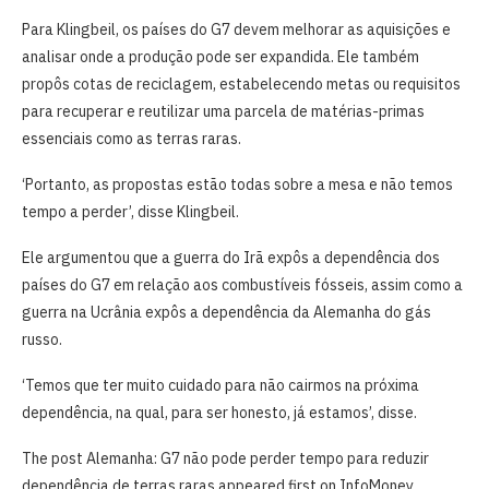
Para Klingbeil, os países do G7 devem melhorar ‌as aquisições e
analisar onde ​a produção pode ser expandida. Ele também
propôs cotas de reciclagem, estabelecendo metas ou requisitos
para ⁠recuperar e ​reutilizar uma ​parcela de matérias-primas
essenciais como as terras raras.
‘Portanto, as ⁠propostas estão todas sobre ​a mesa e não temos
tempo a perder’, disse Klingbeil.
Ele argumentou que a ​guerra do Irã expôs a dependência dos
países do G7 em relação ​aos combustíveis ⁠fósseis, assim como a
guerra na Ucrânia expôs a ⁠dependência da Alemanha do gás
russo.
‘Temos que ter muito cuidado para não cairmos na próxima
dependência, na qual, para ser honesto, já estamos’, disse.
The post Alemanha: G7 não pode perder tempo para reduzir
dependência de terras raras appeared first on InfoMoney.