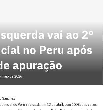
squerda vai ao 2º
cial no Peru após
de apuração
e maio de 2026
to Sánchez
idencial do Peru, realizada em ⁠12 ‌de abril, ⁠com 100% dos votos