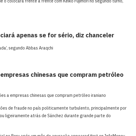
e o colocará frente ​a frente com Keiko Fujimori no segundo turno,
iará apenas se for sério, diz chanceler
cada’, segundo Abbas Araqchi
a empresas chinesas que compram petróleo
ões a empresas chinesas que compram petróleo iraniano
es de fraude no ⁠país politicamente ​turbulento, principalmente por
ficou ligeiramente atrás de ⁠Sánchez durante grande parte do
cial no Peru após um mês de apuração appeared first on InfoMoney.