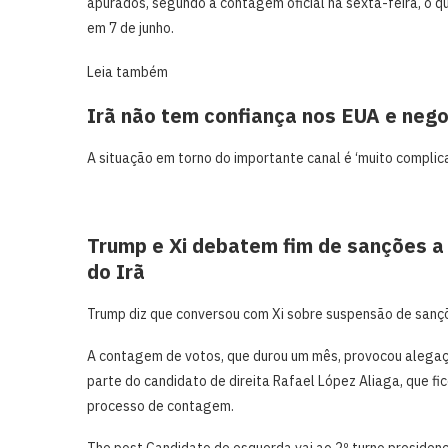
apurados, segundo a contagem oficial na ​sexta-feira, o qu
em ‌7 de ​junho.
Leia também
Irã não tem confiança nos EUA e negoc
A situação em torno do importante canal é ‘muito compli
Trump e Xi debatem fim de sanções 
do Irã
Trump diz que conversou com Xi sobre suspensão de sanç
A contagem de votos, que durou um ⁠mês, ​provocou ​alegaçõ
parte do ​candidato de direita Rafael López Aliaga, ​que ⁠
processo de contagem.
The post Candidato de esquerda vai ao 2º turno presiden