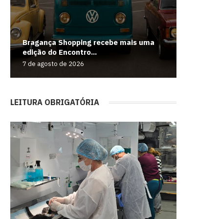
Bragança Shopping recebe mais uma
Criador
Câmara 
Abertura
Filme de
edição do Encontro...
sequestr
projeto q
Brennand
trabalho.
7 de agosto de 2026
7 de agos
7 de agos
7 de agos
7 de agos
LEITURA OBRIGATÓRIA