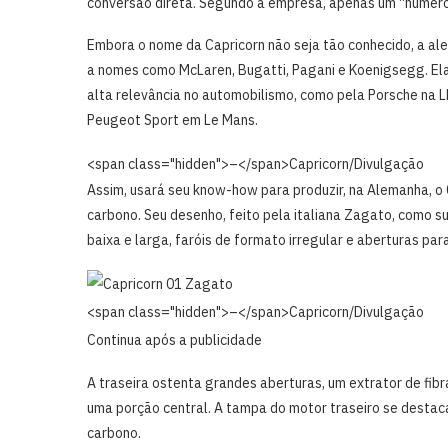
conversão direta. Segundo a empresa, apenas um “número 
Embora o nome da Capricorn não seja tão conhecido, a ale
a nomes como McLaren, Bugatti, Pagani e Koenigsegg. El
alta relevância no automobilismo, como pela Porsche na 
Peugeot Sport em Le Mans.
<span class="hidden">–</span>
Capricorn/Divulgação
Assim, usará seu know-how para produzir, na Alemanha, o
carbono. Seu desenho, feito pela italiana Zagato, como s
baixa e larga, faróis de formato irregular e aberturas pa
<span class="hidden">–</span>
Capricorn/Divulgação
Continua após a publicidade
A traseira ostenta grandes aberturas, um extrator de fib
uma porção central. A tampa do motor traseiro se destac
carbono.