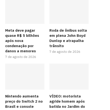
Meta deve pagar
Roda de ônibus solta
quase R$ 5 bilhões
em plena John Boyd
após nova
Dunlop e atrapalha
condenação por
trânsito
danos a menores
7 de agosto de 2026
7 de agosto de 2026
Nintendo aumenta
VÍDEO: motorista
preço do Switch 2 no
agride homem após
Brasil e console
batida no Jardim do