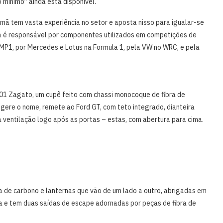
mínimo” ainda está disponível.
mã tem vasta experiência no setor e aposta nisso para igualar-se
a é responsável por componentes utilizados em competições de
LMP1, por Mercedes e Lotus na Formula 1, pela VW no WRC, e pela
 01 Zagato, um cupê feito com chassi monocoque de fibra de
ugere o nome, remete ao Ford GT, com teto integrado, dianteira
ra ventilação logo após as portas – estas, com abertura para cima.
ra de carbono e lanternas que vão de um lado a outro, abrigadas em
a e tem duas saídas de escape adornadas por peças de fibra de