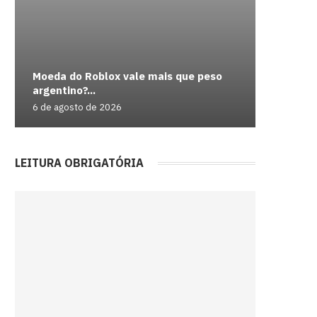
Moeda do Roblox vale mais que peso
CBF refo
Chefe do
Farmácia
argentino?...
competi
indiciado
15...
Baldur’s
6 de agosto de 2026
5 de agos
5 de agos
5 de agos
5 de agos
LEITURA OBRIGATÓRIA