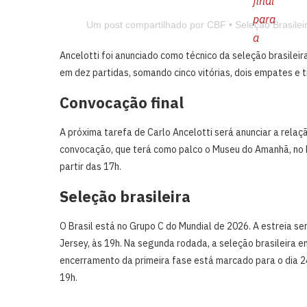
final
para
Um post compartilhado por CBF • Seleção Brasileir
a
Ancelotti foi anunciado como técnico da seleção brasileira
Copa
em dez partidas, somando cinco vitórias, dois empates e t
terá
Museu
Convocação final
do
Amanhã
A próxima tarefa de Carlo Ancelotti será anunciar a relaç
como
convocação, que terá como palco o Museu do Amanhã, no Ri
partir das 17h.
palco.
Brasil
Seleção brasileira
fará
O Brasil está no Grupo C do Mundial de 2026. A estreia se
jogo
Jersey, às 19h. Na segunda rodada, a seleção brasileira enca
de
encerramento da primeira fase está marcado para o dia 24
despedida
19h.
no
Maracanã