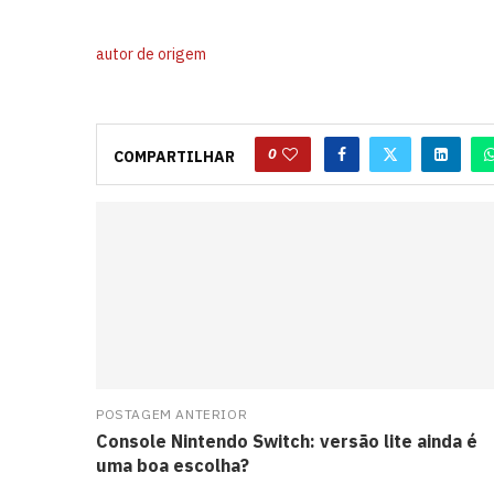
antes
da
autor de origem
Copa
do
Mundo.
0
COMPARTILHAR
POSTAGEM ANTERIOR
Console Nintendo Switch: versão lite ainda é
uma boa escolha?