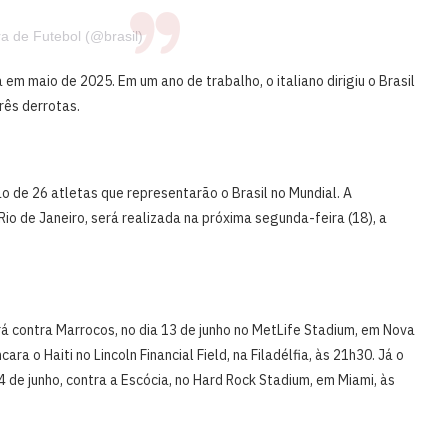
a de Futebol (@brasil)
 em maio de 2025. Em um ano de trabalho, o italiano dirigiu o Brasil
rês derrotas.
ão de 26 atletas que representarão o Brasil no Mundial. A
o de Janeiro, será realizada na próxima segunda-feira (18), a
rá contra Marrocos, no dia 13 de junho no MetLife Stadium, em Nova
ra o Haiti no Lincoln Financial Field, na Filadélfia, às 21h30. Já o
 de junho, contra a Escócia, no Hard Rock Stadium, em Miami, às