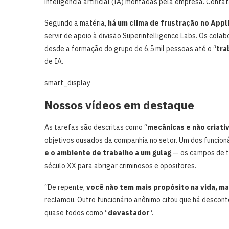
inteligência artificial (IA) montadas pela empresa. Conta
Segundo a matéria,
há um clima de frustração no App
servir de apoio à divisão Superintelligence Labs. Os cola
desde a formação do grupo de 6,5 mil pessoas até o “
tra
de IA.
smart_display
Nossos vídeos em destaque
As tarefas são descritas como “
mecânicas e não criati
objetivos ousados da companhia no setor. Um dos funcion
e o ambiente de trabalho a um
gulag
— os campos de t
século XX para abrigar criminosos e opositores.
“De repente,
você não tem mais propósito na vida, m
reclamou. Outro funcionário anônimo citou que há descont
quase todos como “
devastador
“.