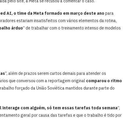
tada pelo site, a Meta se recusou a comentar o caso.
lied AI, o time da Meta formado em março deste ano
para
boradores estariam insatisfeitos com vários elementos da rotina,
balho árduo
” de trabalhar com o treinamento intenso de modelos
vas
“, além de prazos serem curtos demais para atender os
ários que conversou com a reportagem original
comparou o ritmo
rabalho forçado da União Soviética mantidos durante parte do
al interage com alguém, só tem essas tarefas toda semana
“,
entamento geral por causa das tarefas e que o trabalho é tido por