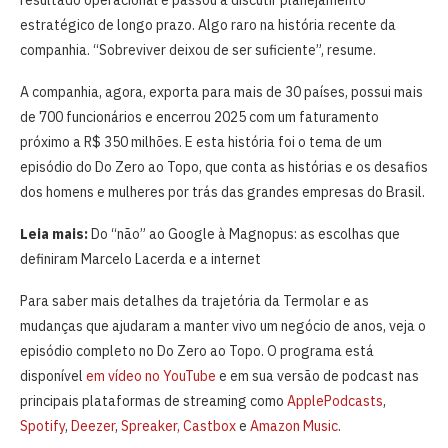
resultado operacional e passou a discutir planejamento
estratégico de longo prazo. Algo raro na história recente da
companhia. “Sobreviver deixou de ser suficiente”, resume.
A companhia, agora, exporta para mais de 30 países, possui mais
de 700 funcionários e encerrou 2025 com um faturamento
próximo a R$ 350 milhões. E esta história foi o tema de um
episódio do Do Zero ao Topo, que conta as histórias e os desafios
dos homens e mulheres por trás das grandes empresas do Brasil.
Leia mais:
Do “não” ao Google à Magnopus: as escolhas que
definiram Marcelo Lacerda e a internet
Para saber mais detalhes da trajetória da Termolar e as
mudanças que ajudaram a manter vivo um negócio de anos, veja o
episódio completo no Do Zero ao Topo. O programa está
disponível
em vídeo no YouTube
e em sua versão de podcast nas
principais plataformas de streaming como
ApplePodcasts
,
Spotify
,
Deezer
,
Spreaker,
Castbox
e
Amazon Music
.