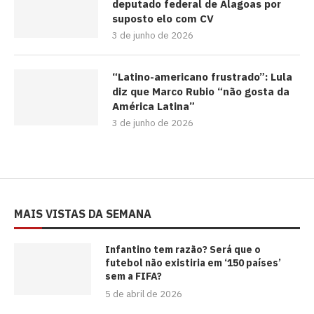
deputado federal de Alagoas por
suposto elo com CV
3 de junho de 2026
“Latino-americano frustrado”: Lula
diz que Marco Rubio “não gosta da
América Latina”
3 de junho de 2026
MAIS VISTAS DA SEMANA
⁠Infantino tem razão? Será que o
futebol não existiria em ‘150 países’
sem a FIFA?
5 de abril de 2026