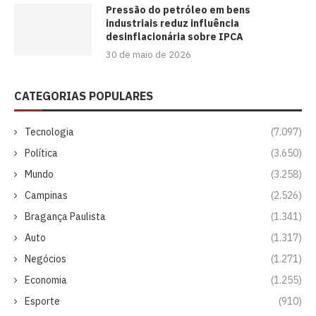
Pressão do petróleo em bens
industriais reduz influência
desinflacionária sobre IPCA
30 de maio de 2026
CATEGORIAS POPULARES
Tecnologia
(7.097)
Política
(3.650)
Mundo
(3.258)
Campinas
(2.526)
Bragança Paulista
(1.341)
Auto
(1.317)
Negócios
(1.271)
Economia
(1.255)
Esporte
(910)