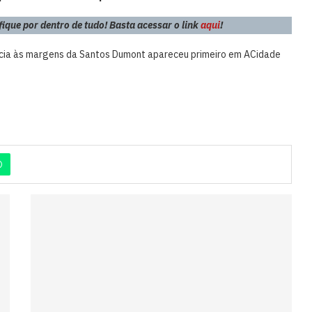
que por dentro de tudo! Basta acessar o link
aqui
!
ência às margens da Santos Dumont apareceu primeiro em ACidade