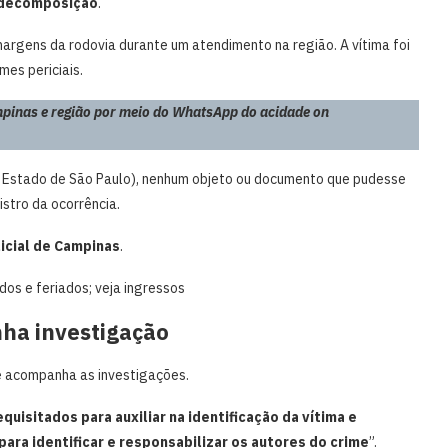
 decomposição
.
rgens da rodovia durante um atendimento na região. A vítima foi
es periciais.
pinas e região por meio do WhatsApp do acidade on
o Estado de São Paulo), nenhum objeto ou documento que pudesse
istro da ocorrência.
licial de Campinas
.
dos e feriados; veja ingressos
ha investigação
e acompanha as investigações.
quisitados para auxiliar na identificação da vítima e
para identificar e responsabilizar os autores do crime
”.