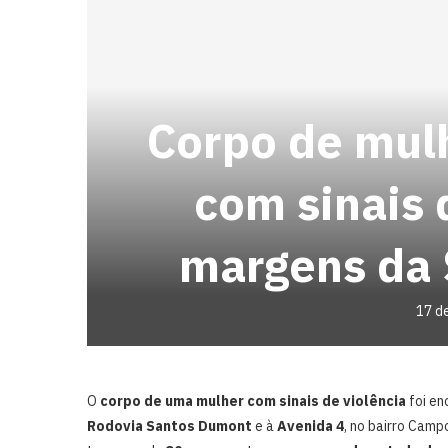
Corpo de mul
com sinais 
margens da
17 d
O
corpo de uma mulher com sinais de violência
foi en
Rodovia Santos Dumont
e à
Avenida 4
, no bairro Camp