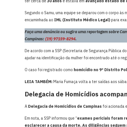
ter cerca de
30 anos
e estava em
avançado estado de
Segundo o Samu, uma equipe se deparou com o corpo às ma
encaminhada ao
IML (Instituto Médico Legal)
para exam
Faça uma denúncia ou sugira uma reportagem sobre Cam
Campinas:
(19) 97159-8294
.
De acordo com a SSP (Secretaria de Segurança Pública d
ajudar na identificação da mulher foi encontrado até o reg
O caso foi registrado como
homicídio no 9º Distrito Po
LEIA TAMBÉM:
Maria Fumaça volta a ter saídas aos sába
Delegacia de Homicídios acompan
A
Delegacia de Homicídios de Campinas
foi acionada 
Em nota, a SSP informou que “
exames periciais foram re
esclarecer a causa da morte. As diligências seguem 