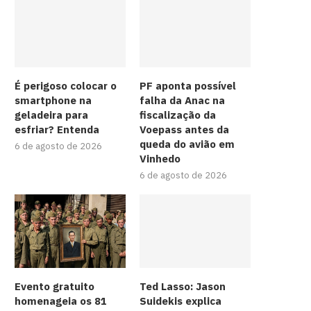
É perigoso colocar o
PF aponta possível
smartphone na
falha da Anac na
geladeira para
fiscalização da
esfriar? Entenda
Voepass antes da
queda do avião em
6 de agosto de 2026
Vinhedo
6 de agosto de 2026
Evento gratuito
Ted Lasso: Jason
homenageia os 81
Suidekis explica