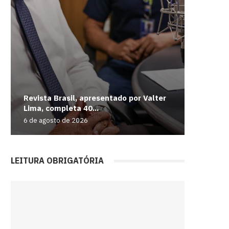
Revista Brasil, apresentado por Valter
Rio con
Windows 
Braganç
Medicam
Lima, completa 40...
de...
mais uma
desempen
internaç
6 de agosto de 2026
6 de agos
6 de agos
6 de agos
6 de agos
LEITURA OBRIGATÓRIA