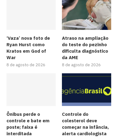
‘Vaza’ nova foto de
Atraso na ampliação
Ryan Hurst como
do teste do pezinho
Kratos em God of
dificulta diagnóstico
War
da AME
8 de agosto de 2026
8 de agosto de 2026
Ônibus perde o
Controle do
controle e bate em
colesterol deve
poste; faixa é
começar na infância,
interditada
alerta cardiologista