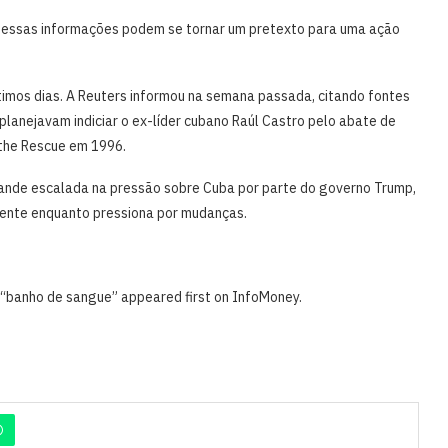
ue essas informações podem se tornar um pretexto para uma ação
timos dias. A Reuters informou na semana passada, citando fontes
lanejavam indiciar o ex-líder cubano Raúl Castro pelo ​abate de
 the Rescue em 1996.
grande escalada na pressão sobre Cuba por parte do governo Trump,
tente enquanto pressiona por mudanças.
 “banho de sangue” appeared first on InfoMoney.