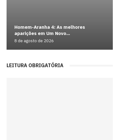
Homem-Aranha 4: As melhores
Campanh
Jeep mu
Brasil g
Prefeit
aparições em Um Novo...
mil pess
fica...
crimes...
Lilás pa
8 de agosto de 2026
8 de agos
8 de agos
8 de agos
8 de agos
LEITURA OBRIGATÓRIA