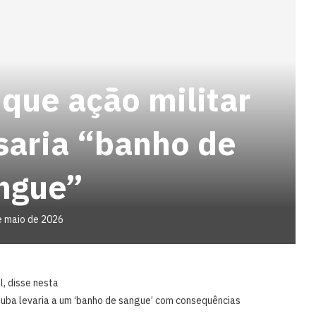
que ação militar
saria “banho de
ngue”
e maio de 2026
l, disse nesta
Cuba ‌levaria a um ‘banho de sangue’ com consequências