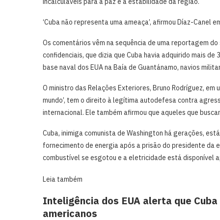
incalculáveis para a paz e a estabilidade da região.
‘Cuba ‌não representa uma ameaça’, afirmou Díaz-Canel em
Os comentários vêm na sequência de uma reportagem do s
confidenciais, que dizia que Cuba havia adquirido mais ⁠de 
base naval dos EUA na Baía de Guantánamo, navios militar
O ministro das Relações Exteriores, Bruno Rodríguez, em
mundo’, tem o direito à legítima autodefesa contra agress
internacional. Ele também afirmou que aqueles que buscam
Cuba, inimiga comunista de Washington há gerações, ‌est
fornecimento de energia após a prisão do presidente da en
combustível se esgotou ​e a eletricidade está disponível a
Leia também
Inteligência dos EUA alerta que Cuba
americanos