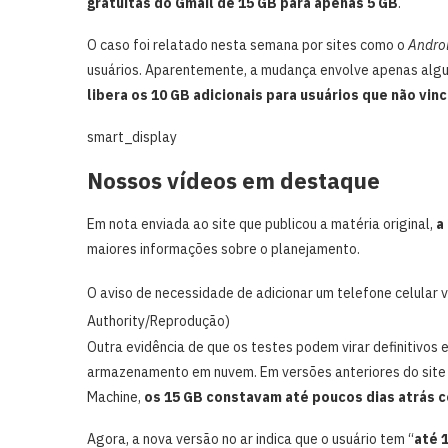
gratuitas do Gmail de 15 GB para apenas 5 GB
.
O caso foi relatado nesta semana por sites como o
Androi
usuários. Aparentemente, a mudança envolve apenas alg
libera os 10 GB adicionais para usuários que não vi
smart_display
Nossos vídeos em destaque
Em nota enviada ao site que publicou a matéria original,
a 
maiores informações sobre o planejamento.
O aviso de necessidade de adicionar um telefone celular v
Authority/Reprodução)
Outra evidência de que os testes podem virar definitivos 
armazenamento em nuvem. Em versões anteriores do site
Machine,
os 15 GB constavam até poucos dias atrás
Agora, a nova versão no ar indica que o usuário tem “
até 