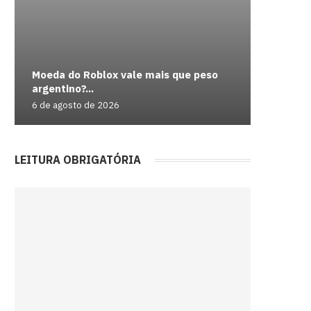
Moeda do Roblox vale mais que peso
CBF refo
Chefe do
Farmácia
argentino?...
competi
indiciado
15...
Baldur’s
6 de agosto de 2026
5 de agos
5 de agos
5 de agos
5 de agos
LEITURA OBRIGATÓRIA