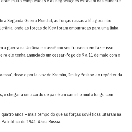
ões eram muito complicadas e as negociações estavam basicamente
de a Segunda Guerra Mundial, as forças russas até agora não
Ucrânia, onde as forças de Kiev foram empurradas ⁠para uma linha
a guerra na Ucrânia e classificou seu fracasso em fazer isso
ira ele tenha ​anunciado um cessar-fogo de 9 a 11 de maio com o
ressa’, disse o porta-voz do Kremlin, Dmitry Peskov, ao repórter da
, e chegar a um acordo de ‌paz é um caminho muito longo ​com
 quatro anos – mais tempo do que as forças soviéticas ⁠lutaram na
 Patriótica de 1941-45 na Rússia.