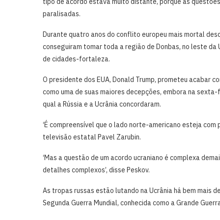
tipo de acordo estava muito distante, ‌porque as quest
paralisadas.
Durante quatro anos do conflito europeu mais mortal des
conseguiram tomar toda a região de Donbas, no ⁠leste ‌da 
de cidades-fortaleza.
O presidente dos EUA, Donald Trump, prometeu acabar com 
como uma de suas maiores decepções, embora na sexta-fe
qual a Rússia e a Ucrânia concordaram.
‘É ​compreensível que o lado norte-americano esteja com p
televisão estatal Pavel Zarubin.
‘Mas a questão de um acordo ucraniano é complexa demais
detalhes complexos’, disse Peskov.
As tropas russas estão lutando na Ucrânia há bem mais de
Segunda ​Guerra Mundial, conhecida ​como a Grande Guerra