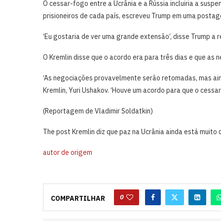
O cessar-fogo entre a ⁠Ucrânia e a Rússia incluiria ​a susp
prisioneiros de cada país, escreveu Trump em uma postage
‘Eu gostaria de ver uma grande extensão’, disse Trump a re
O Kremlin ​disse que o acordo ⁠era para três dias e que a
‘As negociações ⁠provavelmente serão retomadas, mas aind
Kremlin, Yuri Ushakov. ‘Houve um acordo para que o cessar-
(Reportagem de Vladimir ​Soldatkin)
The post Kremlin diz que paz na Ucrânia ainda está muito 
autor de origem
0
COMPARTILHAR