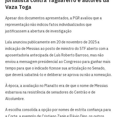
jornalista contra Tagliaferro e autores da
Vaza Toga
Apesar dos documentos apresentados, a PGR avaliou que a
representação não indicou fatos individualizados que
justificassem a abertura de investigação
Lula anunciou publicamente em 20 de novembro de 2025 a
indicação de Messias ao posto de ministro do STF aberto com a
aposentadoria antecipada de Luís Roberto Barroso, mas não
enviou a mensagem presidencial ao Congresso para ganhar mais
tempo para que o indicado fizesse sua articulação no Senado,
que deverá sabatiná-lo e deliberar se aprova ou não a nomeação.
À época, a avaliação no Planalto era de que o nome de Messias
esbarrava na resistência de senadores do Centrão e de
Alcolumbre.
A escolha consolida a opção por nomes de estrita confiança para
a Corte, a exemplo de Cristiano Zanin e Flávio Dino, os outros