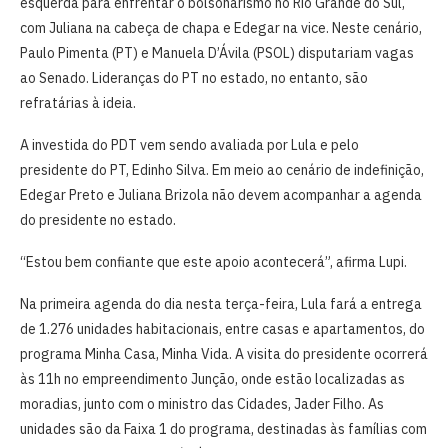
esquerda para enfrentar o bolsonarismo no Rio Grande do Sul,
com Juliana na cabeça de chapa e Edegar na vice. Neste cenário,
Paulo Pimenta (PT) e Manuela D’Ávila (PSOL) disputariam vagas
ao Senado. Lideranças do PT no estado, no entanto, são
refratárias à ideia.
A investida do PDT vem sendo avaliada por Lula e pelo
presidente do PT, Edinho Silva. Em meio ao cenário de indefinição,
Edegar Preto e Juliana Brizola não devem acompanhar a agenda
do presidente no estado.
“Estou bem confiante que este apoio acontecerá”, afirma Lupi.
Na primeira agenda do dia nesta terça-feira, Lula fará a entrega
de 1.276 unidades habitacionais, entre casas e apartamentos, do
programa Minha Casa, Minha Vida. A visita do presidente ocorrerá
às 11h no empreendimento Junção, onde estão localizadas as
moradias, junto com o ministro das Cidades, Jader Filho. As
unidades são da Faixa 1 do programa, destinadas às famílias com