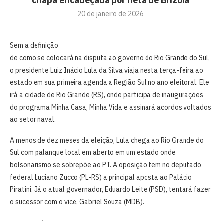
chapa encabeçada por neta de Brizola
20 de janeiro de 2026
Sem a definição
de como se colocará na disputa ao governo do Rio Grande do Sul,
o presidente Luiz Inácio Lula da Silva viaja nesta terça-feira ao
estado em sua primeira agenda à Região Sul no ano eleitoral. Ele
irá a cidade de Rio Grande (RS), onde participa de inaugurações
do programa Minha Casa, Minha Vida e assinará acordos voltados
ao setor naval.
A menos de dez meses da eleição, Lula chega ao Rio Grande do
Sul com palanque local em aberto em um estado onde
bolsonarismo se sobrepõe ao PT. A oposição tem no deputado
federal Luciano Zucco (PL-RS) a principal aposta ao Palácio
Piratini. Já o atual governador, Eduardo Leite (PSD), tentará fazer
o sucessor com o vice, Gabriel Souza (MDB).