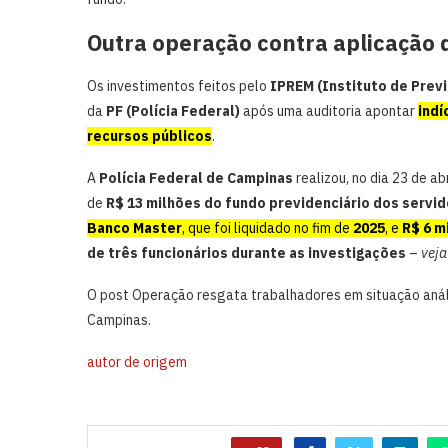
Outra operação contra aplicação 
Os investimentos feitos pelo
IPREM (Instituto de Prev
da
PF (Polícia Federal)
após uma auditoria apontar
indí
recursos públicos
.
A
Polícia Federal de Campinas
realizou, no dia 23 de a
de
R$ 13 milhões do fundo previdenciário dos servid
Banco Master
, que foi liquidado no fim de
2025
, e
R$ 6 m
de três funcionários durante as investigações
–
veja
O post Operação resgata trabalhadores em situação aná
Campinas.
autor de origem