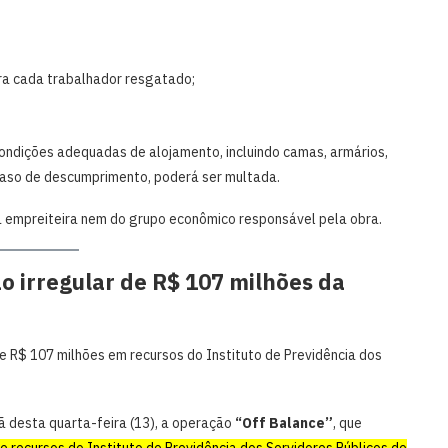
ara cada trabalhador resgatado;
ndições adequadas de alojamento, incluindo camas, armários,
caso de descumprimento, poderá ser multada.
da empreiteira nem do grupo econômico responsável pela obra.
o irregular de R$ 107 milhões da
e R$ 107 milhões em recursos do Instituto de Previdência dos
 desta quarta-feira (13), a operação
“Off Balance”
, que
e recursos do Instituto de Previdência dos Servidores Públicos de