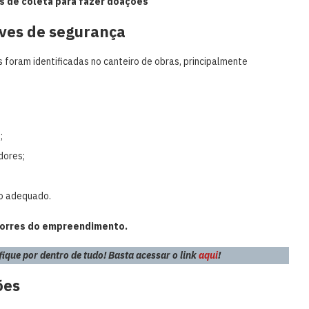
s de coleta para fazer doações
aves de segurança
 foram identificadas no canteiro de obras, principalmente
;
dores;
co adequado.
 torres do empreendimento.
que por dentro de tudo! Basta acessar o link
aqui
!
ões