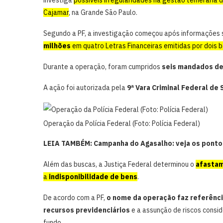
Cajamar
, na Grande São Paulo.
Segundo a PF, a investigação começou após informações
milhões
em quatro Letras Financeiras emitidas por dois 
Durante a operação, foram cumpridos
seis mandados de
A ação foi autorizada pela
9ª Vara Criminal Federal de 
Operação da Polícia Federal (Foto: Polícia Federal)
LEIA TAMBÉM: Campanha do Agasalho: veja os ponto
Além das buscas, a Justiça Federal determinou o
afastam
a
indisponibilidade de bens
.
De acordo com a PF,
o nome da operação faz referênci
recursos previdenciários
e a assunção de riscos consi
fundo.