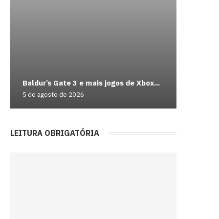
Corpo co
Teatro d
Ex-agent
Empresa
Baldur’s Gate 3 e mais jogos de Xbox...
encontra
encontro
ChatGPT
trabalha
5 de agosto de 2026
5 de agos
5 de agos
5 de agos
5 de agos
LEITURA OBRIGATÓRIA