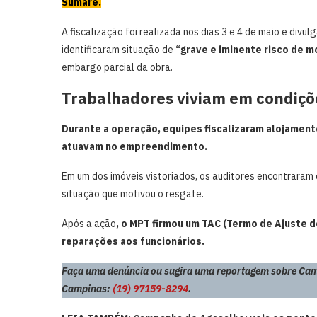
Sumaré.
A fiscalização foi realizada nos dias 3 e 4 de maio e divu
identificaram situação de
“grave e iminente risco de m
embargo parcial da obra.
Trabalhadores viviam em condiçõ
Durante a operação, equipes fiscalizaram alojament
atuavam no empreendimento.
Em um dos imóveis vistoriados, os auditores encontraram
situação que motivou o resgate.
Após a ação
, o MPT firmou um TAC (Termo de Ajuste 
reparações aos funcionários.
Faça uma denúncia ou sugira uma reportagem sobre Cam
Campinas:
(19) 97159-8294
.