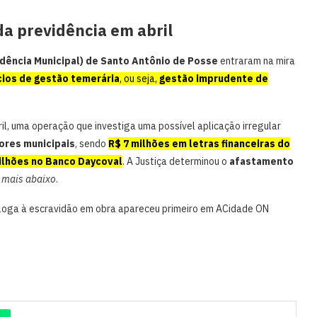
da previdência em abril
idência Municipal) de Santo Antônio de Posse
entraram na mira
cios de gestão temerária
, ou seja,
gestão imprudente de
bril, uma operação que investiga uma possível aplicação irregular
ores municipais
, sendo
R$ 7 milhões em letras financeiras do
ilhões no Banco Daycoval
. A Justiça determinou o
afastamento
 mais abaixo
.
loga à escravidão em obra apareceu primeiro em ACidade ON