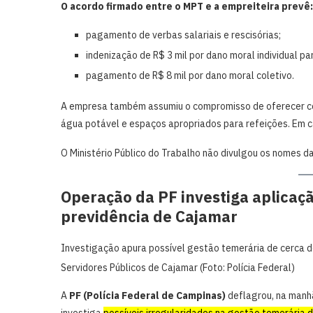
O acordo firmado entre o MPT e a empreiteira prevê:
pagamento de verbas salariais e rescisórias;
indenização de R$ 3 mil por dano moral individual p
pagamento de R$ 8 mil por dano moral coletivo.
A empresa também assumiu o compromisso de oferecer co
água potável e espaços apropriados para refeições. Em 
O Ministério Público do Trabalho não divulgou os nomes 
Operação da PF investiga aplicaçã
previdência de Cajamar
Investigação apura possível gestão temerária de cerca d
Servidores Públicos de Cajamar (Foto: Polícia Federal)
A
PF (Polícia Federal de Campinas)
deflagrou, na manhã
investiga
possíveis irregularidades na gestão temerária d