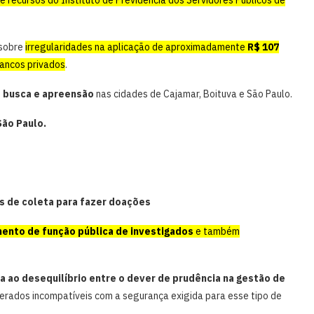
 sobre
irregularidades na aplicação de aproximadamente
R$ 107
bancos privados
.
 busca e apreensão
nas cidades de Cajamar, Boituva e São Paulo.
São Paulo.
s de coleta para fazer doações
ento de função pública de investigados
e também
a ao desequilíbrio entre o dever de prudência na gestão de
derados incompatíveis com a segurança exigida para esse tipo de