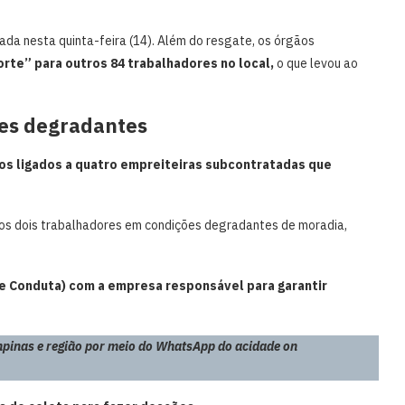
lgada nesta quinta-feira (14). Além do resgate, os órgãos
orte” para outros 84 trabalhadores no local,
o que levou ao
es degradantes
os ligados a quatro empreiteiras subcontratadas que
 os dois trabalhadores em condições degradantes de moradia,
de Conduta) com a empresa responsável para garantir
pinas e região por meio do WhatsApp do acidade on