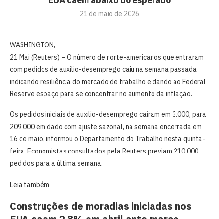
EUA caem abaixo do esperado
21 de maio de 2026
WASHINGTON,
21 Mai (Reuters) – O ⁠número de norte-americanos que ⁠entraram
com pedidos de auxílio-desemprego caiu ‌na semana passada,
indicando resiliência do mercado de trabalho e dando ao Federal
‌Reserve espaço para se concentrar no aumento da inflação.
Os pedidos iniciais de auxílio-desemprego caíram em 3.000, para
209.000 em dado com ajuste sazonal, na semana ⁠encerrada ‌em
16 de maio, informou ⁠o Departamento do Trabalho nesta quinta-
feira. Economistas consultados pela Reuters previam 210.000
pedidos para a última semana.
Leia também
Construções de moradias iniciadas nos
EUA caem 2,8% em abril ante março