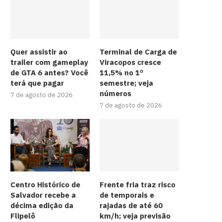
Quer assistir ao
Terminal de Carga de
trailer com gameplay
Viracopos cresce
de GTA 6 antes? Você
11,5% no 1º
terá que pagar
semestre; veja
números
7 de agosto de 2026
7 de agosto de 2026
Centro Histórico de
Frente fria traz risco
Salvador recebe a
de temporais e
décima edição da
rajadas de até 60
Flipelô
km/h; veja previsão