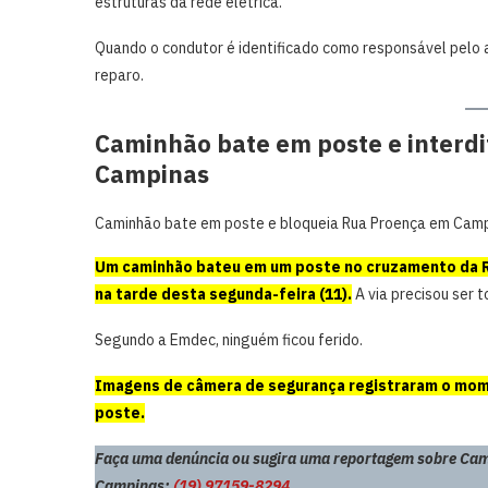
estruturas da rede elétrica.
Quando o condutor é identificado como responsável pelo a
reparo.
Caminhão bate em poste e interd
Campinas
Caminhão bate em poste e bloqueia Rua Proença em Camp
Um caminhão bateu em um poste no cruzamento da R
na tarde desta segunda-feira (11).
A via precisou ser 
Segundo a Emdec, ninguém ficou ferido.
Imagens de câmera de segurança registraram o mome
poste.
Faça uma denúncia ou sugira uma reportagem sobre Cam
Campinas:
(19) 97159-8294
.