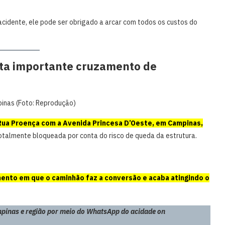
cidente, ele pode ser obrigado a arcar com todos os custos do
ita importante cruzamento de
inas (Foto: Reprodução)
ua Proença com a Avenida Princesa D’Oeste, em Campinas,
totalmente bloqueada por conta do risco de queda da estrutura.
nto em que o caminhão faz a conversão e acaba atingindo o
pinas e região por meio do WhatsApp do acidade on