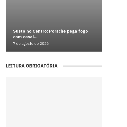
Susto no Centro: Porsche pega fogo
Geely E
IA e de
8 melho
com casal...
bateria m
é seguro.
IA do Go
House of
7 de agosto de 2026
7 de agos
7 de agos
7 de agos
7 de agos
LEITURA OBRIGATÓRIA