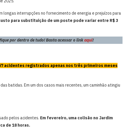
de 2025.
m longas interrupções no fornecimento de energia e prejuízos para
custo para substituição de um poste pode variar entre R$ 3
que por dentro de tudo! Basta acessar o link
aqui
!
57 acidentes registrados apenas nos três primeiros meses
as batidas. Em um dos casos mais recentes, um caminhão atingiu
sado pelos acidentes.
Em fevereiro, uma colisão no Jardim
a de 18 horas.