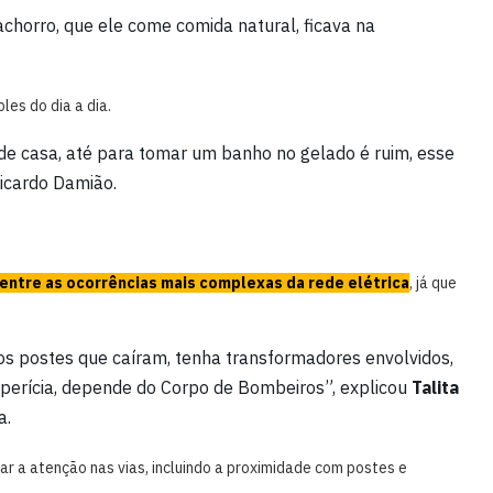
horro, que ele come comida natural, ficava na
es do dia a dia.
 de casa, até para tomar um banho no gelado é ruim, esse
Ricardo Damião.
entre as ocorrências mais complexas da rede elétrica
, já que
ios postes que caíram, tenha transformadores envolvidos,
 perícia, depende do Corpo de Bombeiros”, explicou
Talita
a.
r a atenção nas vias, incluindo a proximidade com postes e