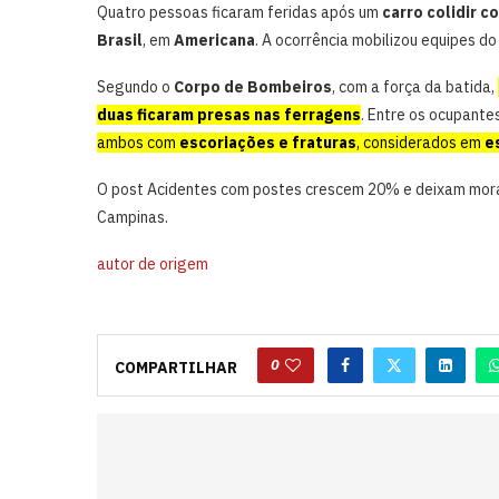
Quatro pessoas ficaram feridas após um
carro colidir c
Brasil
, em
Americana
. A ocorrência mobilizou equipes d
Segundo o
Corpo de Bombeiros
, com a força da batida,
duas ficaram presas nas ferragens
. Entre os ocupante
ambos com
escoriações e fraturas
, considerados em
e
O post Acidentes com postes crescem 20% e deixam mor
Campinas.
autor de origem
0
COMPARTILHAR