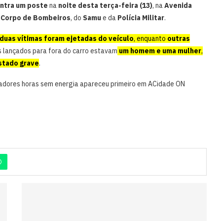
ontra um poste
na
noite desta terça-feira (13)
, na
Avenida
o
Corpo de Bombeiros
, do
Samu
e da
Polícia Militar
.
duas vítimas foram ejetadas do veículo
, enquanto
outras
s lançados para fora do carro estavam
um homem e uma mulher
,
stado grave
.
adores horas sem energia apareceu primeiro em ACidade ON