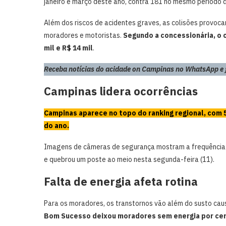
janeiro e março deste ano, contra 181 no mesmo período 
Além dos riscos de acidentes graves, as colisões provoca
moradores e motoristas.
Segundo a concessionária, o 
mil e R$ 14 mil
.
Receba notícias do acidade on Campinas no WhatsApp e fi
Campinas lidera ocorrências
Campinas aparece no topo do ranking regional, com 
do ano.
Imagens de câmeras de segurança mostram a frequência d
e quebrou um poste ao meio nesta segunda-feira (11).
Falta de energia afeta rotina
Para os moradores, os transtornos vão além do susto cau
Bom Sucesso deixou moradores sem energia por cerc