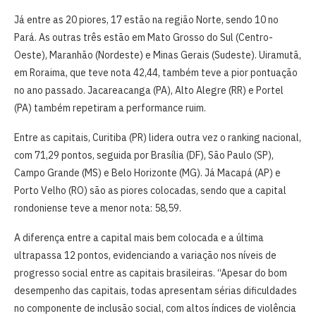
Já entre as 20 piores, 17 estão na região Norte, sendo 10 no
Pará. As outras três estão em Mato Grosso do Sul (Centro-
Oeste), Maranhão (Nordeste) e Minas Gerais (Sudeste). Uiramutã,
em Roraima, que teve nota 42,44, também teve a pior pontuação
no ano passado. Jacareacanga (PA), Alto Alegre (RR) e Portel
(PA) também repetiram a performance ruim.
Entre as capitais, Curitiba (PR) lidera outra vez o ranking nacional,
com 71,29 pontos, seguida por Brasília (DF), São Paulo (SP),
Campo Grande (MS) e Belo Horizonte (MG). Já Macapá (AP) e
Porto Velho (RO) são as piores colocadas, sendo que a capital
rondoniense teve a menor nota: 58,59.
A diferença entre a capital mais bem colocada e a última
ultrapassa 12 pontos, evidenciando a variação nos níveis de
progresso social entre as capitais brasileiras. “Apesar do bom
desempenho das capitais, todas apresentam sérias dificuldades
no componente de inclusão social, com altos índices de violência