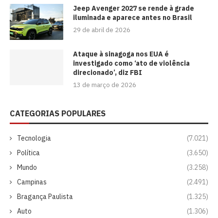
Jeep Avenger 2027 se rende à grade
iluminada e aparece antes no Brasil
29 de abril de 2026
Ataque à sinagoga nos EUA é
investigado como ‘ato de violência
direcionado’, diz FBI
13 de março de 2026
CATEGORIAS POPULARES
Tecnologia
(7.021)
Política
(3.650)
Mundo
(3.258)
Campinas
(2.491)
Bragança Paulista
(1.325)
Auto
(1.306)