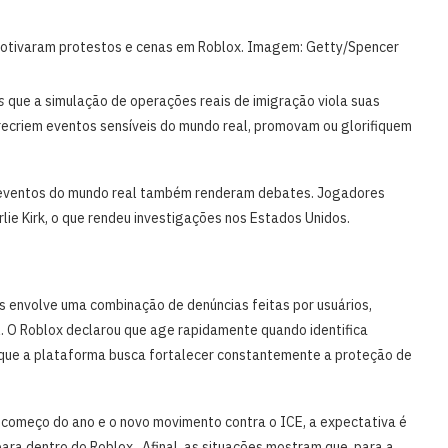
 motivaram protestos e cenas em Roblox. Imagem: Getty/Spencer
s
que a simulação de operações reais de imigração viola suas
recriem eventos sensíveis do mundo real, promovam ou glorifiquem
o eventos do mundo real também renderam debates. Jogadores
rlie Kirk, o que rendeu investigações nos Estados Unidos.
envolve uma combinação de denúncias feitas por usuários,
al. O Roblox declarou que age rapidamente quando identifica
 que a plataforma busca fortalecer constantemente a proteção de
 começo do ano e o novo movimento contra o ICE, a expectativa é
ara dentro do Roblox. Afinal, as situações mostram que, para a