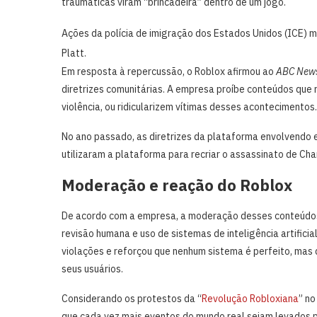
traumáticas viram “brincadeira” dentro de um jogo.
Ações da polícia de imigração dos Estados Unidos (ICE)
Platt.
Em resposta à repercussão, o Roblox afirmou ao
ABC New
diretrizes comunitárias. A empresa proíbe conteúdos que 
violência, ou ridicularizem vítimas desses acontecimentos.
No ano passado, as diretrizes da plataforma envolvend
utilizaram a plataforma para recriar o assassinato de Cha
Moderação e reação do Roblox
De acordo com a empresa, a moderação desses conteúdos 
revisão humana e uso de sistemas de inteligência artifici
violações e reforçou que nenhum sistema é perfeito, mas
seus usuários.
Considerando os protestos da “
Revolução Robloxiana
” no
que cada vez mais eventos do mundo real sejam levados p