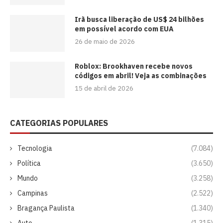
Irã busca liberação de US$ 24 bilhões
em possível acordo com EUA
26 de maio de 2026
Roblox: Brookhaven recebe novos
códigos em abril! Veja as combinações
15 de abril de 2026
CATEGORIAS POPULARES
Tecnologia
(7.084)
Política
(3.650)
Mundo
(3.258)
Campinas
(2.522)
Bragança Paulista
(1.340)
Auto
(1.315)