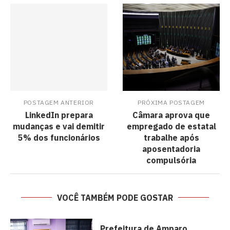
POSTAGEM ANTERIOR
PRÓXIMA POSTAGEM
LinkedIn prepara
Câmara aprova que
mudanças e vai demitir
empregado de estatal
5% dos funcionários
trabalhe após
aposentadoria
compulsória
VOCÊ TAMBÉM PODE GOSTAR
Prefeitura de Amparo