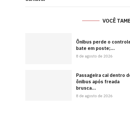
VOCÊ TAM
Ônibus perde o control
bate em poste;...
8 de agosto de 2026
Passageira cai dentro d
ônibus após freada
brusca...
8 de agosto de 2026