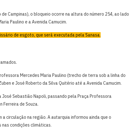
e Campinas), o bloqueio ocorre na altura do número 254, ao lado
aria Paulino e a Avenida Camucim.
issário de esgoto, que será executada pela Sanasa.
gramados.
rofessora Mercedes Maria Paulino (trecho de terra sob a linha do
 Zuben e José Roberto da Silva Quitério até a Avenida Camucim.
Rua José Sebastião Napoli, passando pela Praça Professora
n Ferreira de Souza.
 circulação na região. A autarquia informou ainda que o
nas condições climáticas.