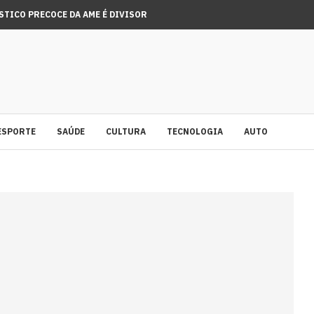
TICO PRECOCE DA AME É DIVISOR DE ÁGUAS,...
RANHA 4: AS MELHORES APARIÇÕES EM UM NOVO...
A CONTRA SARAMPO VACINOU 280 MIL PESSOAS EM...
ESPORTE
SAÚDE
CULTURA
TECNOLOGIA
AUTO