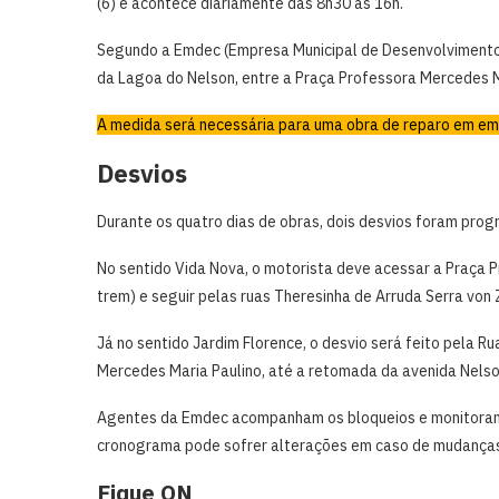
(6) e acontece diariamente das 8h30 às 16h.
Segundo a Emdec (Empresa Municipal de Desenvolvimento d
da Lagoa do Nelson, entre a Praça Professora Mercedes M
A medida será necessária para uma obra de reparo em em
Desvios
Durante os quatro dias de obras, dois desvios foram pro
No sentido Vida Nova, o motorista deve acessar a Praça P
trem) e seguir pelas ruas Theresinha de Arruda Serra von
Já no sentido Jardim Florence, o desvio será feito pela 
Mercedes Maria Paulino, até a retomada da avenida Nelso
Agentes da Emdec acompanham os bloqueios e monitoram a
cronograma pode sofrer alterações em caso de mudanças 
Fique ON