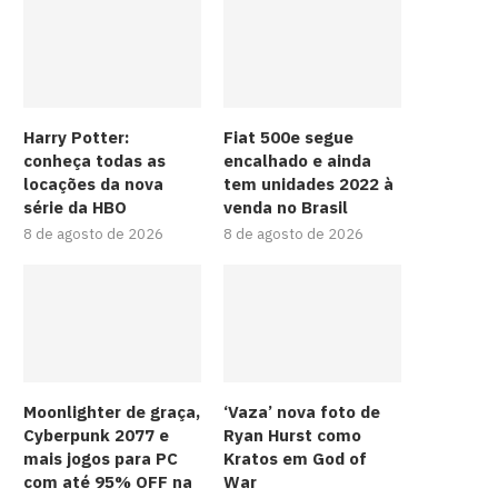
Harry Potter:
Fiat 500e segue
conheça todas as
encalhado e ainda
locações da nova
tem unidades 2022 à
série da HBO
venda no Brasil
8 de agosto de 2026
8 de agosto de 2026
Moonlighter de graça,
‘Vaza’ nova foto de
Cyberpunk 2077 e
Ryan Hurst como
mais jogos para PC
Kratos em God of
com até 95% OFF na
War