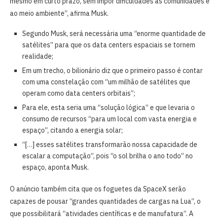
mesmo em curto prazo, sem impor dificuldades às comunidades e
ao meio ambiente”, afirma Musk.
Segundo Musk, será necessária uma “enorme quantidade de
satélites” para que os data centers espaciais se tornem
realidade;
Em um trecho, o bilionário diz que o primeiro passo é contar
com uma constelação com “um milhão de satélites que
operam como data centers orbitais”;
Para ele, esta seria uma “solução lógica” e que levaria o
consumo de recursos “para um local com vasta energia e
espaço”, citando a energia solar;
“[…] esses satélites transformarão nossa capacidade de
escalar a computação”, pois “o sol brilha o ano todo” no
espaço, aponta Musk.
O anúncio também cita que os foguetes da SpaceX serão
capazes de pousar “grandes quantidades de cargas na Lua”, o
que possibilitará “atividades científicas e de manufatura”. A