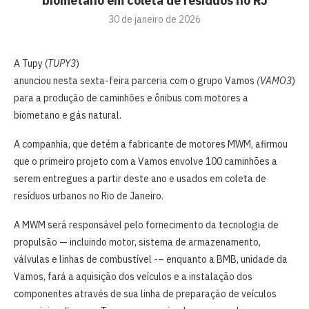
biometano em coleta de resíduos no RJ
30 de janeiro de 2026
A ⁠Tupy (
TUPY3
)
anunciou nesta sexta-feira ‍parceria com o grupo Vamos
(VAMO3
)
para a ‌produção de caminhões e ônibus com motores a
biometano e gás natural.
A companhia, que ‌detém a fabricante ‌de motores MWM, afirmou
que o primeiro projeto com a Vamos envolve 100 ‌caminhões a
serem entregues a partir ​deste ano e usados em coleta de
resíduos urbanos no Rio de Janeiro.
A MWM será responsável pelo fornecimento da tecnologia de
propulsão — incluindo motor, ​sistema ⁠de ⁠armazenamento,
válvulas e linhas de ‌combustível -– enquanto a BMB, unidade da
Vamos, fará a ‍aquisição dos veículos e a instalação dos ​
componentes ‌através de sua linha de ‍preparação de veículos