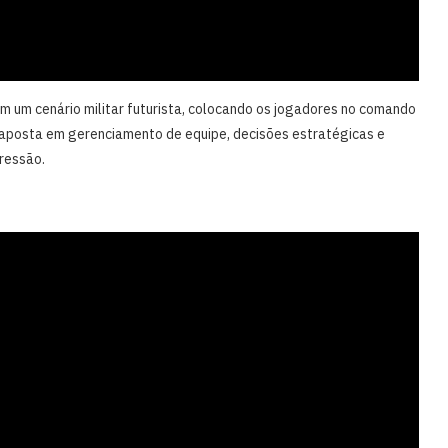
m um cenário militar futurista, colocando os jogadores no comando
 aposta em gerenciamento de equipe, decisões estratégicas e
ressão.