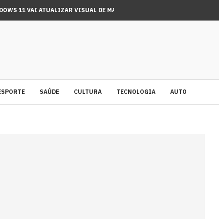
OWS 11 VAI ATUALIZAR VISUAL DE MAIS UMA...
ANÇA PAULISTA MELHORA DESEMPENHO NO IDEB E ATINGE...
CAMENTO REDUZ EM ATÉ 85% INTERNAÇÕES NO SUS...
ESPORTE
SAÚDE
CULTURA
TECNOLOGIA
AUTO