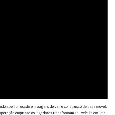
ndo aberto focado em viagens de van e construção de base móvel.
cooperação enquanto os jogadores transformam seu veículo em uma