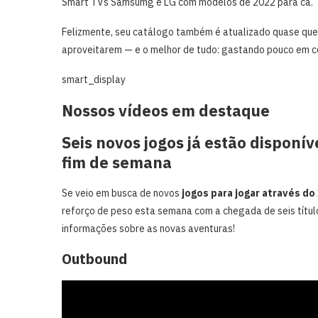
Smart TVs Samsumg e LG com modelos de 2022 para cá.
Felizmente, seu catálogo também é atualizado quase qu
aproveitarem — e o melhor de tudo: gastando pouco em c
smart_display
Nossos vídeos em destaque
Seis novos jogos já estão disponí
fim de semana
Se veio em busca de novos
jogos para jogar através d
reforço de peso esta semana com a chegada de seis títul
informações sobre as novas aventuras!
Outbound