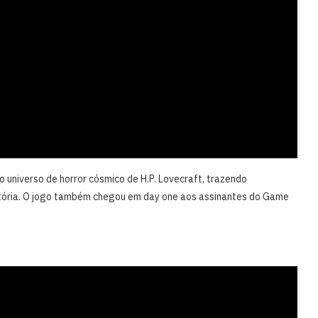
o universo de horror cósmico de H.P. Lovecraft, trazendo
tória. O jogo também chegou em day one aos assinantes do Game