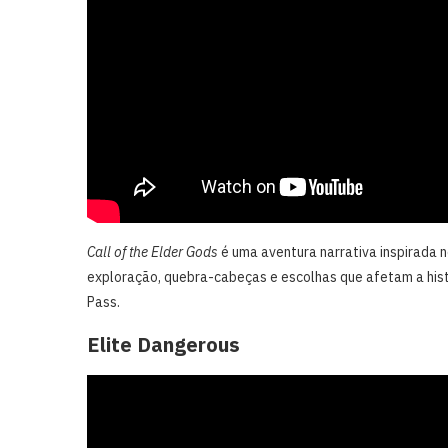
Call of the Elder Gods
é uma aventura narrativa inspirada n
exploração, quebra-cabeças e escolhas que afetam a his
Pass.
Elite Dangerous