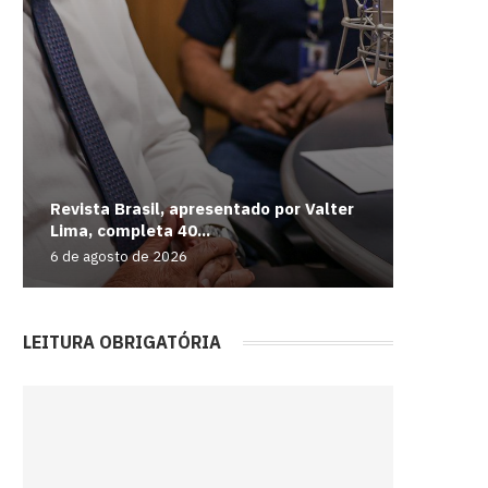
Revista Brasil, apresentado por Valter
Rio con
Windows 
Braganç
Medicam
Lima, completa 40...
de...
mais uma
desempen
internaç
6 de agosto de 2026
6 de agos
6 de agos
6 de agos
6 de agos
LEITURA OBRIGATÓRIA