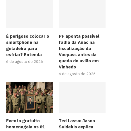
É perigoso colocar o
PF aponta possível
smartphone na
falha da Anac na
geladeira para
fiscalização da
esfriar? Entenda
Voepass antes da
queda do avião em
6 de agosto de 2026
Vinhedo
6 de agosto de 2026
Evento gratuito
Ted Lasso: Jason
homenageia os 81
Suidekis explica