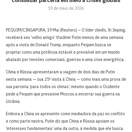
consolidar parceria em meio a crises globais
19 de maio de 2026
PEQUIM/CINGAPURA, 19 Mai (Reuters) – O líder chinês, Xi Jinping,
⁠receberá seu ‘velho amigo’ Vladimir Putin menos de uma semana
após a ‌visita de Donald Trump, enquanto Pequim busca se
projetar como uma potência estável e previsível em um mundo
abalado por tensões comerciais, guerras e uma crise ‌energética.
China e Rússia apresentaram a viagem de dois dias de Putin
nesta semana — sua 25ª visita à China — como mais uma prova de
sua parceria ‘para todos os climas’, mesmo quando o Ocidente
pede a Pequim que pressione Moscou a encerrar sua guerra na
Ucrânia.
Embora a China se apresente como mediadora da paz no ⁠conflito
‌e como parte neutra, Putin diz que China e Rússia apoiam os
‘interesses fundamentais’ ⁠uma da outra, à medida que ele busca