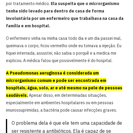
por tratamento médico.
Ela suspeita que o microrganismo
tenha sido levado para dentro de casa de forma
involuntária por um enfermeiro que trabalhava na casa da
família e em hospital.
O enfermeiro vinha na minha casa todo dia e um dia passei mal,
queimava o corpo, ficou vermelho onde eu tomava a injeção. Eu
fiquei internada, assustei, não sabia o porquê e a medica me
explicou. A médica falou que possivelmente é do hospital.
A Pseudomonas aeruginosa é considerada um
microrganismo comum e pode ser encontrada em
hospitais, água, solo, ar e até mesmo na pele de pessoas
saudáveis.
Apesar disso, em determinadas situações,
especialmente em ambientes hospitalares ou em pessoas
imunossuprimidas, a bactéria pode causar infecções graves.
O problema dela é que ele tem uma capacidade de
ser resistente a antibióticos. Ela é capaz de se