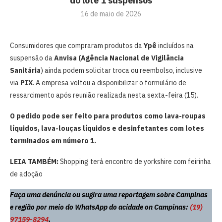
do lote 1 suspensos
16 de maio de 2026
Consumidores que compraram produtos da
Ypê
incluídos na
suspensão da
Anvisa (Agência Nacional de Vigilância
Sanitária
) ainda podem solicitar troca ou reembolso, inclusive
via
PIX
. A empresa voltou a disponibilizar o formulário de
ressarcimento após reunião realizada nesta sexta-feira (15).
O pedido pode ser feito para produtos como lava-roupas
líquidos, lava-louças líquidos e desinfetantes com lotes
terminados em número 1.
LEIA TAMBÉM:
Shopping terá encontro de yorkshire com feirinha
de adoção
Faça uma denúncia ou sugira uma reportagem sobre Campinas
e região por meio do WhatsApp do acidade on Campinas:
(19)
97159-8294
.