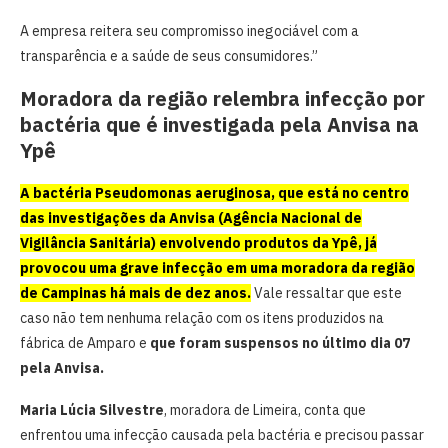
A empresa reitera seu compromisso inegociável com a
transparência e a saúde de seus consumidores.”
Moradora da região relembra infecção por
bactéria que é investigada pela Anvisa na
Ypê
A bactéria Pseudomonas aeruginosa, que está no centro
das investigações da Anvisa (Agência Nacional de
Vigilância Sanitária) envolvendo produtos da Ypê, já
provocou uma grave infecção em uma moradora da região
de Campinas há mais de dez anos.
Vale ressaltar que este
caso não tem nenhuma relação com os itens produzidos na
fábrica de Amparo e
que foram suspensos no último dia 07
pela Anvisa.
Maria Lúcia Silvestre
, moradora de Limeira, conta que
enfrentou uma infecção causada pela bactéria e precisou passar