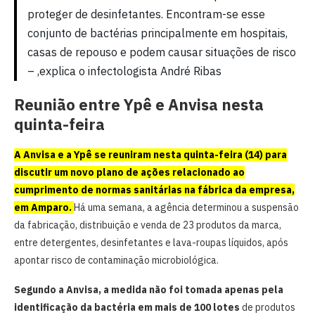
proteger de desinfetantes. Encontram-se esse
conjunto de bactérias principalmente em hospitais,
casas de repouso e podem causar situações de risco
– ,explica o infectologista André Ribas
Reunião entre Ypê e Anvisa nesta
quinta-feira
A Anvisa e a Ypê se reuniram nesta quinta-feira (14) para
discutir um novo plano de ações relacionado ao
cumprimento de normas sanitárias na fábrica da empresa,
em Amparo.
Há uma semana, a agência determinou a suspensão
da fabricação, distribuição e venda de 23 produtos da marca,
entre detergentes, desinfetantes e lava-roupas líquidos, após
apontar risco de contaminação microbiológica.
Segundo a Anvisa, a medida não foi tomada apenas pela
identificação da bactéria em mais de 100 lotes
de produtos