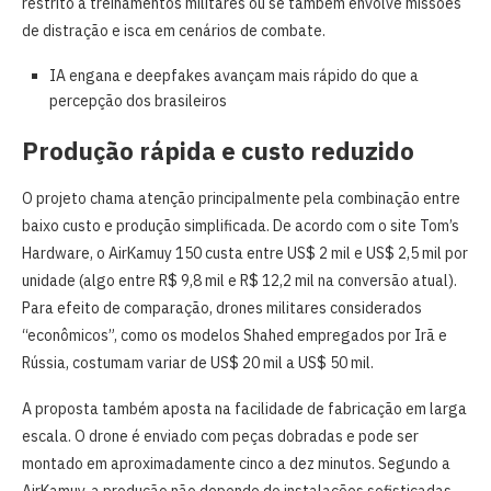
restrito a treinamentos militares ou se também envolve missões
de distração e isca em cenários de combate.
IA engana e deepfakes avançam mais rápido do que a
percepção dos brasileiros
Produção rápida e custo reduzido
O projeto chama atenção principalmente pela combinação entre
baixo custo e produção simplificada. De acordo com o site Tom’s
Hardware, o AirKamuy 150 custa entre US$ 2 mil e US$ 2,5 mil por
unidade (algo entre R$ 9,8 mil e R$ 12,2 mil na conversão atual).
Para efeito de comparação, drones militares considerados
“econômicos”, como os modelos Shahed empregados por Irã e
Rússia, costumam variar de US$ 20 mil a US$ 50 mil.
A proposta também aposta na facilidade de fabricação em larga
escala. O drone é enviado com peças dobradas e pode ser
montado em aproximadamente cinco a dez minutos. Segundo a
AirKamuy, a produção não depende de instalações sofisticadas