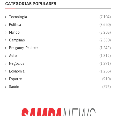
CATEGORIAS POPULARES
Tecnologia
(7.104)
Política
(3.650)
Mundo
(3.258)
Campinas
(2.530)
Bragança Paulista
(1.343)
Auto
(1.319)
Negócios
(1.271)
Economia
(1.255)
Esporte
(910)
Saúde
(576)