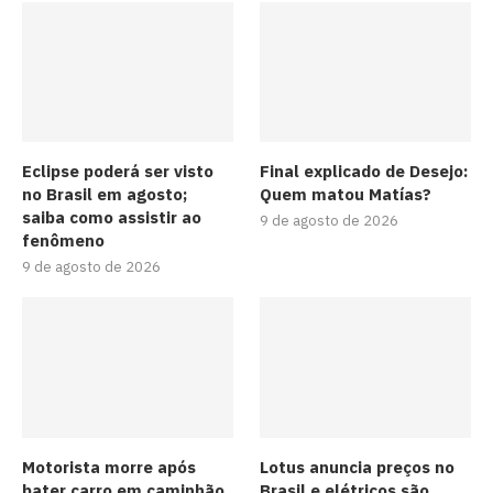
Eclipse poderá ser visto
Final explicado de Desejo:
no Brasil em agosto;
Quem matou Matías?
saiba como assistir ao
9 de agosto de 2026
fenômeno
9 de agosto de 2026
Motorista morre após
Lotus anuncia preços no
bater carro em caminhão
Brasil e elétricos são