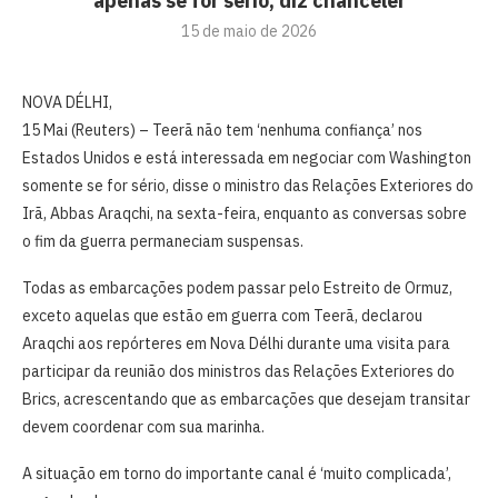
apenas se for sério, diz chanceler
15 de maio de 2026
NOVA DÉLHI,
15 Mai (Reuters) – Teerã ⁠não tem ‘nenhuma confiança’ nos
Estados Unidos ⁠e está interessada em negociar com Washington
somente ‌se for sério, disse o ministro das Relações Exteriores do
Irã, Abbas Araqchi, na sexta-feira, enquanto as ‌conversas sobre
o fim da guerra permaneciam suspensas.
Todas as embarcações podem passar pelo Estreito de Ormuz,
exceto aquelas que estão em guerra com Teerã, declarou
Araqchi aos repórteres em Nova Délhi durante uma visita para
participar ⁠da ‌reunião dos ministros das Relações Exteriores do
Brics, ⁠acrescentando que as embarcações que desejam transitar
devem coordenar com sua marinha.
A situação em torno do importante canal é ‘muito complicada’,