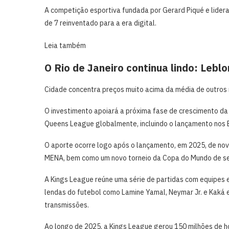
A competição esportiva fundada por Gerard Piqué e lider
de 7 reinventado para a era digital.
Leia também
O Rio de Janeiro continua lindo: Leb
Cidade concentra preços muito acima da média de outros m
O investimento apoiará a próxima fase de crescimento da
Queens League globalmente, incluindo o lançamento nos 
O aporte ocorre logo após o lançamento, em 2025, de novas
MENA, bem como um novo torneio da Copa do Mundo de se
A Kings League reúne uma série de partidas com equipes 
lendas do futebol como Lamine Yamal, Neymar Jr. e Kaká e
transmissões.
Ao longo de 2025, a Kings League gerou 150 milhões de 