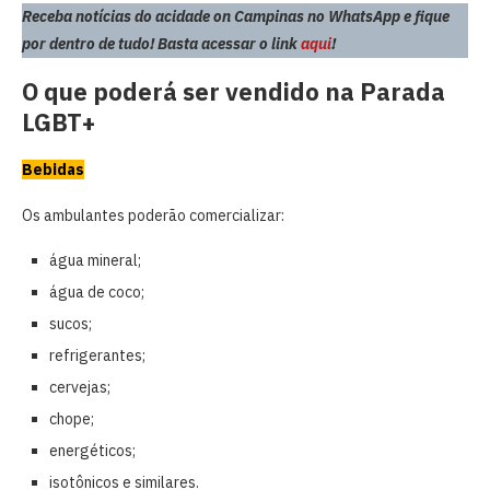
Receba notícias do acidade on Campinas no WhatsApp e fique
por dentro de tudo! Basta acessar o link
aqui
!
O que poderá ser vendido na Parada
LGBT+
Bebidas
Os ambulantes poderão comercializar:
água mineral;
água de coco;
sucos;
refrigerantes;
cervejas;
chope;
energéticos;
isotônicos e similares.