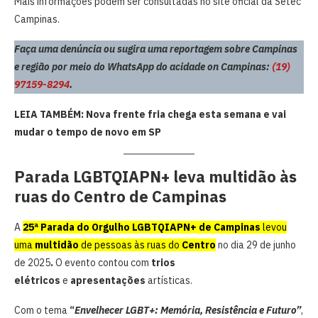
Mais informações podem ser consultadas no site oficial da Setec
Campinas.
Faça uma denúncia ou sugira uma reportagem sobre Campinas
e região por meio do WhatsApp do acidade on Campinas:
(19)
97159-8294
.
LEIA TAMBÉM: Nova frente fria chega esta semana e vai
mudar o tempo de novo em SP
Parada LGBTQIAPN+ leva multidão às
ruas do Centro de Campinas
A
25ª Parada do Orgulho LGBTQIAPN+ de Campinas
levou
uma
multidão
de pessoas às ruas do
Centro
no dia 29 de junho
de 2025
.
O evento contou com
trios
elétricos
e
apresentações
artísticas.
Com o tema
“
Envelhecer LGBT+: Memória, Resistência e Futuro”
,