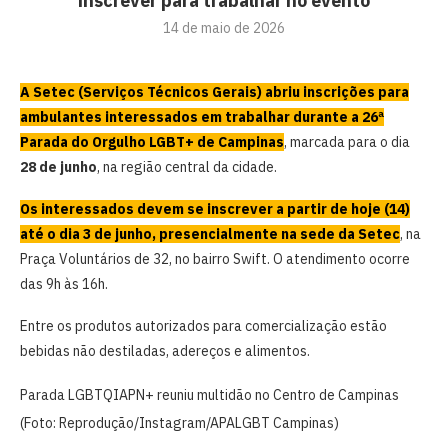
inscrever para trabalhar no evento
14 de maio de 2026
A Setec (Serviços Técnicos Gerais) abriu inscrições para
ambulantes interessados em trabalhar durante a 26ª
Parada do Orgulho LGBT+ de Campinas
, marcada para o dia
28 de junho
, na região central da cidade.
Os interessados devem se inscrever a partir de hoje (14)
até o dia 3 de junho, presencialmente na sede da Setec
, na
Praça Voluntários de 32, no bairro Swift. O atendimento ocorre
das 9h às 16h.
Entre os produtos autorizados para comercialização estão
bebidas não destiladas, adereços e alimentos.
Parada LGBTQIAPN+ reuniu multidão no Centro de Campinas
(Foto: Reprodução/Instagram/APALGBT Campinas)