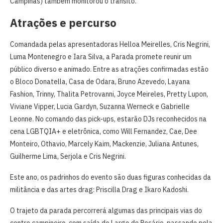
Campinas) também monitorou o trânsito.
Atrações e percurso
Comandada pelas apresentadoras Helloa Meirelles, Cris Negrini,
Luma Montenegro e Iara Silva, a Parada promete reunir um
público diverso e animado. Entre as atrações confirmadas estão
o Bloco Donatella, Casa de Odara, Bruno Azevedo, Layana
Fashion, Trinny, Thalita Petrovanni, Joyce Meireles, Pretty Lupon,
Viviane Vipper, Lucia Gardyn, Suzanna Werneck e Gabrielle
Leonne. No comando das pick-ups, estarão DJs reconhecidos na
cena LGBTQIA+ e eletrônica, como Will Fernandez, Cae, Dee
Monteiro, Othavio, Marcely Kaim, Mackenzie, Juliana Antunes,
Guilherme Lima, Serjola e Cris Negrini.
Este ano, os padrinhos do evento são duas figuras conhecidas da
militância e das artes drag: Priscilla Drag e Ikaro Kadoshi.
O trajeto da parada percorrerá algumas das principais vias do
centro campineiro, com saída do Largo do Rosário, passando pela