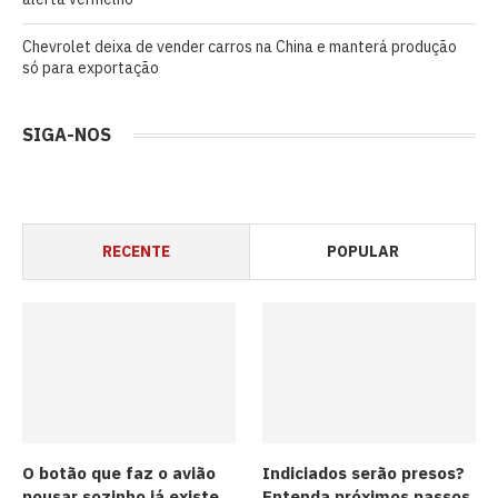
Chevrolet deixa de vender carros na China e manterá produção
só para exportação
SIGA-NOS
RECENTE
POPULAR
O botão que faz o avião
Indiciados serão presos?
pousar sozinho já existe
Entenda próximos passos