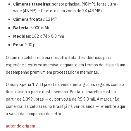
Câmeras traseiras
: sensor principal (48 MP), lente ultra-
wide (48 MP) e telefoto com zoom de 3X (48 MP)
Câmera frontal
: 12 MP
Bateria
: 5.000 mAh
Medidas
: 162 x 74 x 8,3 mm
Peso
: 200 g
O som do celular estreia dois alto-falantes idênticos para
experiência estéreo imersiva, enquanto em termos de chips há um
desempenho premium em processador e memórias.
O Sony Xperia 1 VIII já está à venda em algumas regiões como o
Reino Unido a partir desta semana. Por lá, o aparelho custa a
partir de 1.399 libras — ou por volta de R$ 9,3 mil. A marca não
comercializa celulares no Brasil já há vários anos — relembre aqui
a saída da companhia do setor.
autor de origem