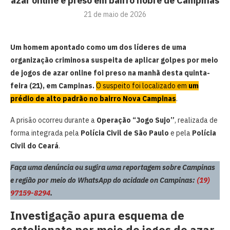
azar online é preso em bairro nobre de Campinas
21 de maio de 2026
Um homem apontado como um dos líderes de uma
organização criminosa suspeita de aplicar golpes por meio
de jogos de azar online foi preso na manhã desta quinta-
feira (21), em Campinas.
O suspeito foi localizado em
um
prédio de alto padrão no bairro Nova Campinas
.
A prisão ocorreu durante a
Operação “Jogo Sujo”
, realizada de
forma integrada pela
Polícia Civil de São Paulo
e pela
Polícia
Civil do Ceará
.
Faça uma denúncia ou sugira uma reportagem sobre Campinas
e região por meio do WhatsApp do acidade on Campinas:
(19)
97159-8294
.
Investigação apura esquema de
estelionato por meio de jogos de azar