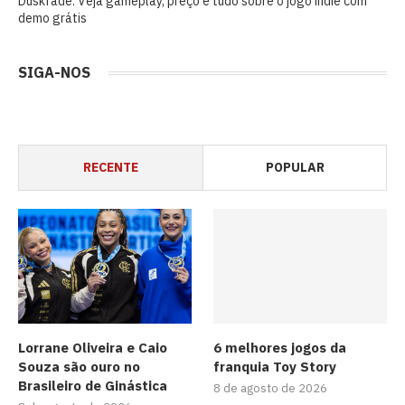
Duskfade: Veja gameplay, preço e tudo sobre o jogo indie com
demo grátis
SIGA-NOS
RECENTE
POPULAR
Lorrane Oliveira e Caio
6 melhores jogos da
Souza são ouro no
franquia Toy Story
Brasileiro de Ginástica
8 de agosto de 2026