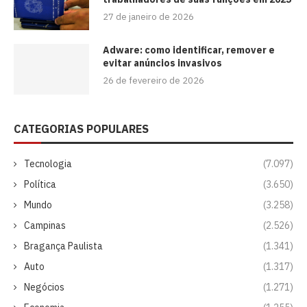
27 de janeiro de 2026
Adware: como identificar, remover e
evitar anúncios invasivos
26 de fevereiro de 2026
CATEGORIAS POPULARES
Tecnologia
(7.097)
Política
(3.650)
Mundo
(3.258)
Campinas
(2.526)
Bragança Paulista
(1.341)
Auto
(1.317)
Negócios
(1.271)