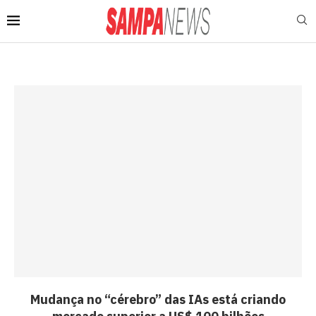
Mudança no “cérebro” das IAs está criando